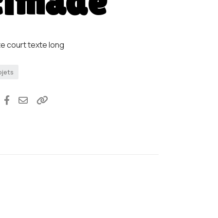
cimade
te court texte long
ojets