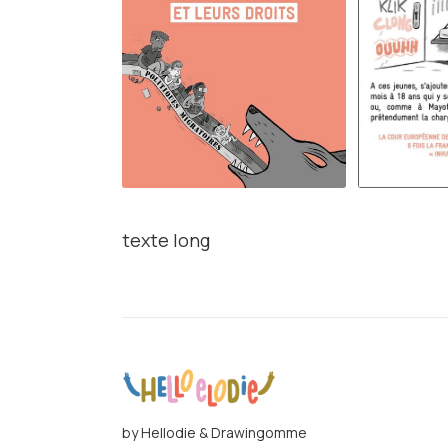
texte long
by Hellodie & Drawingomme