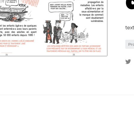
tex
Pr