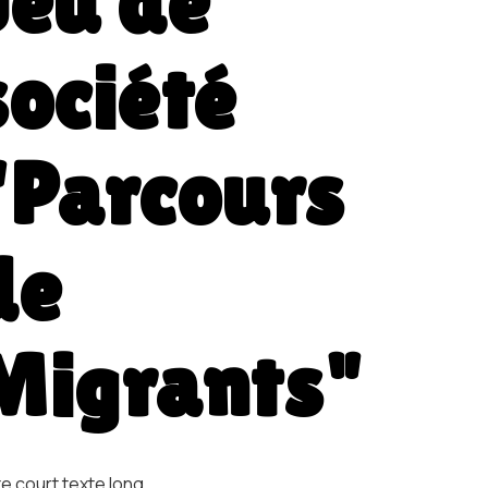
Jeu de
société
"Parcours
de
Migrants"
te court texte long